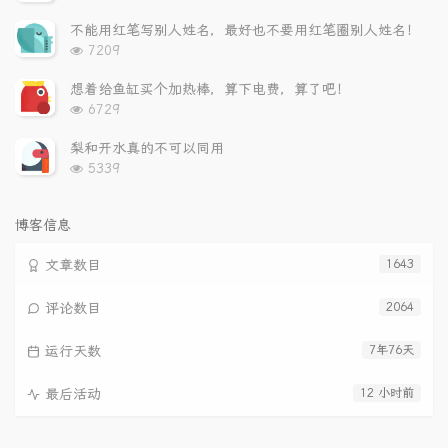
览
次
不能用红笔写别人姓名，最好也不要用红笔圈别人姓名！
数:
浏
7209
览
次
想着给鱼缸买个加热棒，算下电费，算了吧！
数:
浏
6729
览
次
梨和开水真的不可以同用
数:
浏
5339
览
次
数:
博客信息
文章数目
1643
评论数目
2064
运行天数
7年76天
最后活动
12 小时前