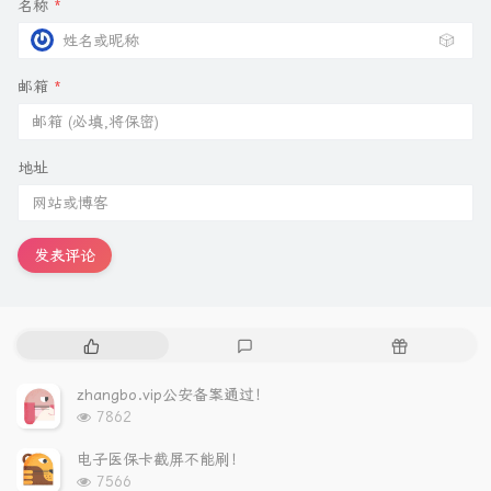
名称
*
🎲
邮箱
*
地址
发表评论
热
最
随
门
新
机
文
评
文
zhangbo.vip公安备案通过！
章
论
章
浏
7862
览
次
电子医保卡截屏不能刷！
数:
浏
7566