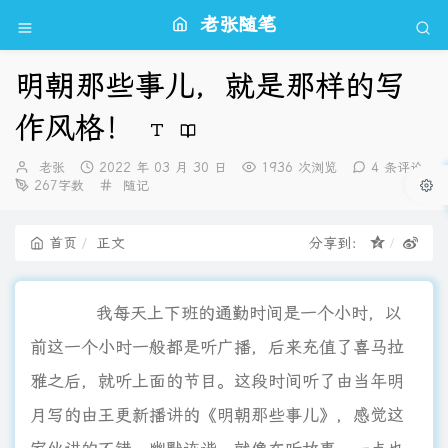
老张随笔
明朝那些事儿，就是那样的写
作风格！
博
发
老张
2022 年 03 月 30 日
1936 次浏览
4 条评论
主：
布
分
267字数
随记
时
类：
间：
首页
正文
分享到：
我每天上下班的通勤时间是一个小时，以
前这一个小时一般都是听广播，后来充值了喜马拉
雅之后，就听上面的节目。这段时间听了由当年明
月写的由王更新播讲的《明朝那些事儿》，感觉这