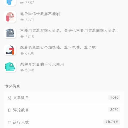
章
论
章
浏
7887
览
次
电子医保卡截屏不能刷！
数:
浏
7571
览
次
不能用红笔写别人姓名，最好也不要用红笔圈别人姓名！
数:
浏
7210
览
次
想着给鱼缸买个加热棒，算下电费，算了吧！
数:
浏
6730
览
次
梨和开水真的不可以同用
数:
浏
5348
览
次
数:
博客信息
文章数目
1646
评论数目
2070
运行天数
7年79天