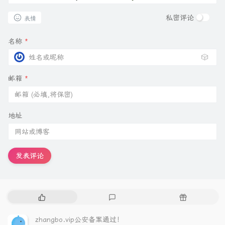
私密评论
表情
名称
*
🎲
邮箱
*
地址
发表评论
热
最
随
门
新
机
文
评
文
zhangbo.vip公安备案通过！