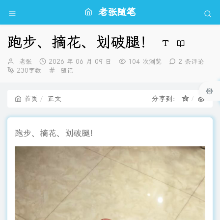
老张随笔
跑步、摘花、划破腿！
博
发
老张
2026 年 06 月 09 日
104 次浏览
2 条评论
主：
布
分
230字数
随记
时
类：
间：
首页
正文
分享到：
跑步、摘花、划破腿！