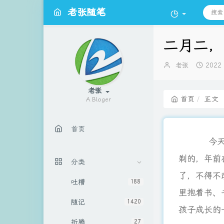
老张随笔
二月二，
博
发
老张
2022
主：
布
时
老张
间：
首页
正文
A Bloger
首页
今天二月
剃的，年前
分类
了，不得不
吐槽
188
里抱着书、
随记
1420
孩子成长的
折腾
27