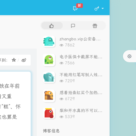
新
热
最
随
门
新
机
文
评
文
zhangbo.vip公安备案通过！
章
论
章
浏
7862
览
次
电子医保卡截屏不能刷！
享到：
数:
浏
7566
览
次
不能用红笔写别人姓名，最好也不要用红笔圈别人姓名！
数:
浏
7209
放在年前
览
次
想着给鱼缸买个加热棒，算下电费，算了吧！
情又重
数:
浏
6729
览
“糕”、怀
次
梨和开水真的不可以同用
数:
浏
这也算是
5339
览
次
博客信息
数: