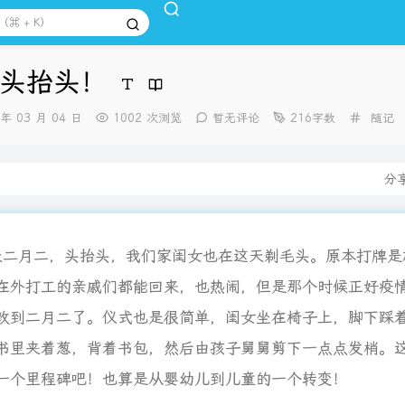
头抬头！
分
 年 03 月 04 日
1002 次浏览
暂无评论
216字数
随记
类：
分
二，头抬头，我们家闺女也在这天剃毛头。原本打牌是
在外打工的亲戚们都能回来，也热闹，但是那个时候正好疫
改到二月二了。仪式也是很简单，闺女坐在椅子上，脚下踩着
书里夹着葱，背着书包，然后由孩子舅舅剪下一点点发梢。
一个里程碑吧！也算是从婴幼儿到儿童的一个转变！