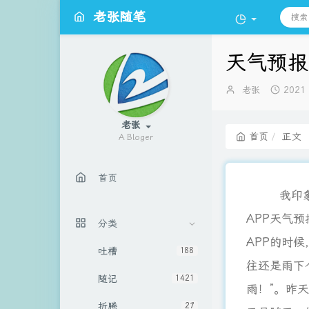
老张随笔
天气预报
博
发
老张
2021
主：
布
时
老张
间：
首页
正文
A Bloger
首页
我印象当中
APP天气
分类
APP的时
吐槽
188
往还是雨下
随记
1421
雨！”。昨
折腾
27