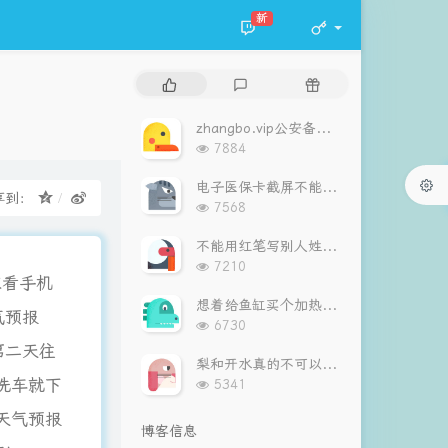
新
热
最
随
门
新
机
文
评
文
zhangbo.vip公安备案通过！
章
论
章
浏
7884
览
次
电子医保卡截屏不能刷！
享到：
数:
浏
7568
览
次
不能用红笔写别人姓名，最好也不要用红笔圈别人姓名！
数:
浏
7210
看手机
览
次
想着给鱼缸买个加热棒，算下电费，算了吧！
气预报
数:
浏
6730
览
第二天往
次
梨和开水真的不可以同用
数:
浏
洗车就下
5341
览
天气预报
次
博客信息
数: