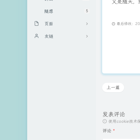
又是随天，
随想
5
页面
最后修改：2021
关于博主
友链
文章归档
哔哔点啥
申请友链
上一篇
发表评论
使用cookie
评论
*