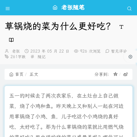
老张随笔
草锅烧的菜为什么更好吃？
博
发
老张
2023 年 05 月 22 日
926 次浏览
暂无评论
主：
布
分
261字数
随记
时
类：
间：
首页
正文
分享到：
五一的时候去了两次农家乐，在土灶台上自己做
菜，烧了小鸡和鱼。昨天晚上又和别人一起在河边
用草锅烧了小鸡、鱼，儿子吃这个小鸡烧的真好
吃，太好吃了。那为什么草锅烧的菜就比用燃气烧