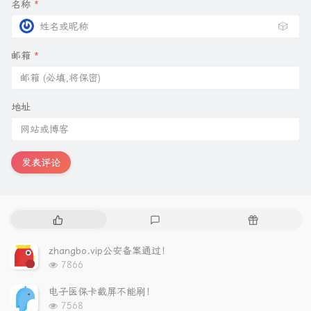
名称
*
🎲
邮箱
*
地址
发表评论
热
最
随
门
新
机
文
评
文
zhangbo.vip公安备案通过！
章
论
章
浏
7866
览
次
电子医保卡截屏不能刷！
数:
浏
7568