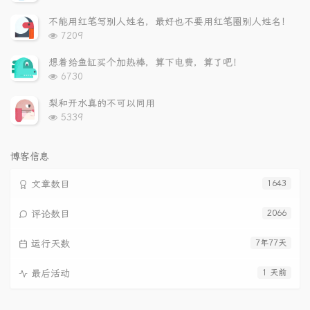
览
次
不能用红笔写别人姓名，最好也不要用红笔圈别人姓名！
数:
浏
7209
览
次
想着给鱼缸买个加热棒，算下电费，算了吧！
数:
浏
6730
览
次
梨和开水真的不可以同用
数:
浏
5339
览
次
数:
博客信息
文章数目
1643
评论数目
2066
运行天数
7年77天
最后活动
1 天前