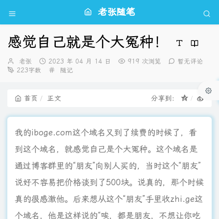
老张随笔
感觉自己就是个大冤种！
博
发
老张
2023 年 04 月 14 日
919 次浏览
暂无评论
主：
布
分
223字数
随记
时
类：
间：
首页
正文
分享到：
我的iboge.com这个域名又到了续费的时候了，看
到这个域名，就感觉自己是个大冤种。这个域名是
通过博客群里的“朋友”向别人买的，当时这个“朋友”
说好不容易把价格谈到了500块。说真的，那个时候
真的很感激他。后来想从这个“朋友”手里收zhi.ge这
个域名，他是这样说的“唉，都是朋友，不想让你吃