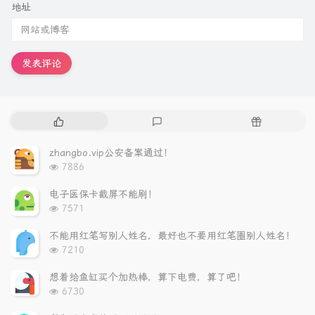
地址
发表评论
热
最
随
门
新
机
文
评
文
zhangbo.vip公安备案通过！
章
论
章
浏
7886
览
次
电子医保卡截屏不能刷！
数:
浏
7571
览
次
不能用红笔写别人姓名，最好也不要用红笔圈别人姓名！
数:
浏
7210
览
次
想着给鱼缸买个加热棒，算下电费，算了吧！
数:
浏
6730
览
次