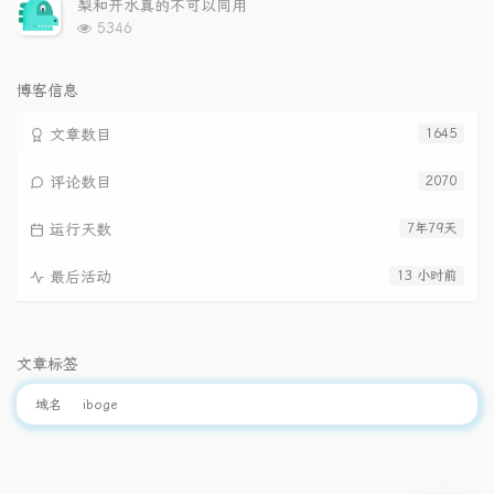
梨和开水真的不可以同用
数:
浏
5346
览
次
数:
博客信息
文章数目
1645
评论数目
2070
运行天数
7年79天
最后活动
13 小时前
文章标签
域名
iboge