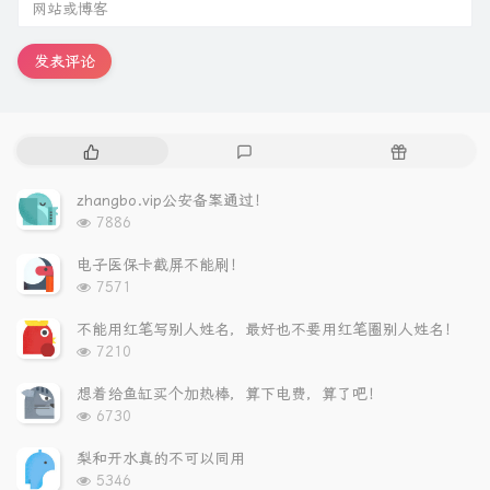
发表评论
热
最
随
门
新
机
文
评
文
zhangbo.vip公安备案通过！
章
论
章
浏
7886
览
次
电子医保卡截屏不能刷！
数:
浏
7571
览
次
不能用红笔写别人姓名，最好也不要用红笔圈别人姓名！
数:
浏
7210
览
次
想着给鱼缸买个加热棒，算下电费，算了吧！
数:
浏
6730
览
次
梨和开水真的不可以同用
数:
浏
5346