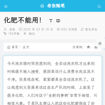
老张随笔
化肥不能用！
博
发
老张
2023 年 03 月 18 日
833 次浏览
暂无评论
主：
布
分
184字数
随记
时
类：
间：
首页
正文
分享到：
今天洗衣服时突然想到的，全自动洗衣机才出来的
时候很不被人接受，原因是说什么浪费水而且流不
干净。但是现在呢，家家都是全自动流衣机了。这
让我想到父亲原来说过在生产队的时候，上面发了
很多化肥，人们对这个“全新的事物”非常不相信，只
相信大粪。于是队生便让人把这些化肥都倒在了田