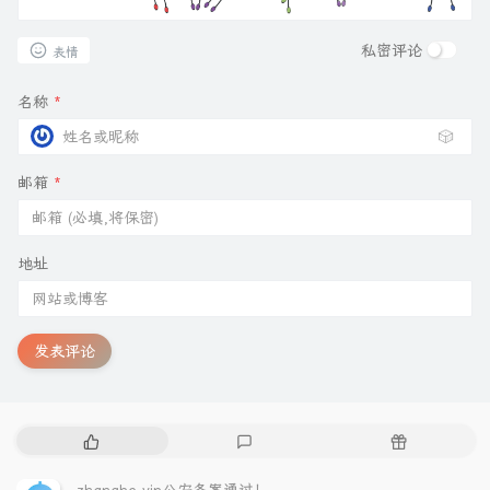
私密评论
表情
名称
*
🎲
邮箱
*
地址
发表评论
热
最
随
门
新
机
文
评
文