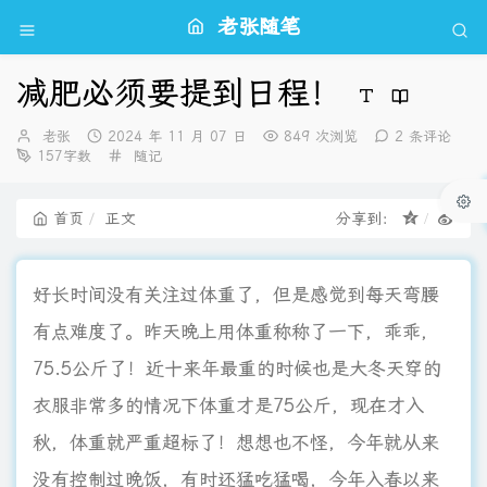
老张随笔
减肥必须要提到日程！
博
发
老张
2024 年 11 月 07 日
849 次浏览
2 条评论
主：
布
分
157字数
随记
时
类：
间：
首页
正文
分享到：
好长时间没有关注过体重了，但是感觉到每天弯腰
有点难度了。昨天晚上用体重称称了一下，乖乖，
75.5公斤了！近十来年最重的时候也是大冬天穿的
衣服非常多的情况下体重才是75公斤，现在才入
秋，体重就严重超标了！想想也不怪，今年就从来
没有控制过晚饭，有时还猛吃猛喝，今年入春以来