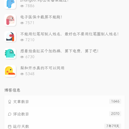
zhangbo.vip公安备案通过！
章
论
章
浏
7886
览
次
电子医保卡截屏不能刷！
数:
浏
7571
览
次
不能用红笔写别人姓名，最好也不要用红笔圈别人姓名！
数:
浏
7210
览
次
想着给鱼缸买个加热棒，算下电费，算了吧！
数:
浏
6730
览
次
梨和开水真的不可以同用
数:
浏
5348
览
次
数:
博客信息
文章数目
1646
评论数目
2070
运行天数
7年79天