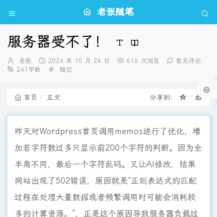
老张随笔
服务器受不了！
博
发
老张
2024 年 10 月 24 日
616 次浏览
暂无评论
主：
布
分
241字数
随记
时
类：
间：
首页
正文
分享到：
昨天对Wordpress首页调用memos进行了优化，增
加若字符数过多只显示前200个字符的判断。因为全
半角不同，最后一个字符乱码。又让AI修改，结果
网站出现了502错误，原因就是“正则表达式的匹配
过程在处理大量数据或者频繁调用时可能会消耗较
多的计算资源。”，正是这个原因导致服务器负载过