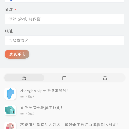
邮箱
*
地址
发表评论
热
最
随
门
新
机
文
评
文
zhangbo.vip公安备案通过！
章
论
章
浏
7862
览
次
电子医保卡截屏不能刷！
数:
浏
7565
览
次
不能用红笔写别人姓名，最好也不要用红笔圈别人姓名！
数: