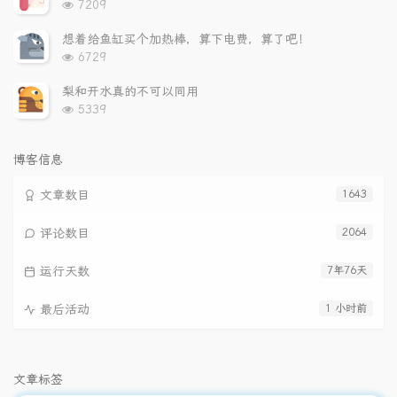
浏
7209
览
次
想着给鱼缸买个加热棒，算下电费，算了吧！
数:
浏
6729
览
次
梨和开水真的不可以同用
数:
浏
5339
览
次
数:
博客信息
文章数目
1643
评论数目
2064
运行天数
7年76天
最后活动
1 小时前
文章标签