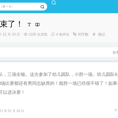
束了！
分
年 12 月 23 日
2105 次浏览
4 条评论
83字数
随记
类：
分
队，三场全输。这次参加了幼儿园队，小胜一场。幼儿园队6
3场比赛都还有男同志缺席的！能胜一场已经很不错了！如果
可以进决赛！
©
 年 01 月 18 日