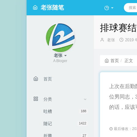
老张随笔
排球赛结
博
发
老张
2019 
主：
布
时
老张
间：
首页
正文
A Bloger
首页
上次在后勤
位男同志，
分类
的话，应该
吐槽
188
随记
1422
最后修改：2021
折腾
27