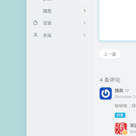
随想
5
页面
关于博主
友链
文章归档
上一篇
哔哔点啥
申请友链
4 条评论
猫叔
December 24
哈哈哈，排
回复
张
Dec