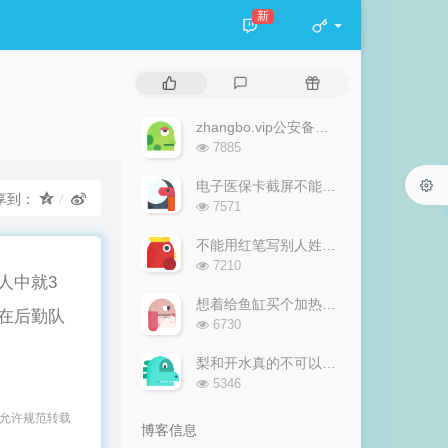
新
热
最
随
门
新
机
文
评
文
zhangbo.vip公安备案通过！
章
论
章
浏
7885
览
次
电子医保卡截屏不能刷！
享到：
数:
浏
7571
览
次
不能用红笔写别人姓名，最好也不要用红笔圈别人姓名！
数:
浏
7210
人中就3
览
次
想着给鱼缸买个加热棒，算下电费，算了吧！
在后勤队
数:
浏
6730
览
次
梨和开水真的不可以同用
数:
浏
5346
览
次
 允许规范转载
博客信息
数: