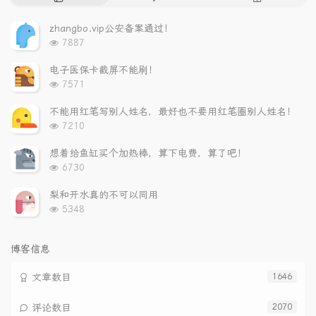
门
新
机
文
评
文
zhangbo.vip公安备案通过！
章
论
章
浏
7887
览
次
电子医保卡截屏不能刷！
数:
浏
7571
览
次
不能用红笔写别人姓名，最好也不要用红笔圈别人姓名！
数:
浏
7210
览
次
想着给鱼缸买个加热棒，算下电费，算了吧！
数:
浏
6730
览
次
梨和开水真的不可以同用
数:
浏
5348
览
次
数:
博客信息
文章数目
1646
评论数目
2070