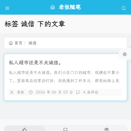
老张随笔
标签 诚信 下的文章
首页
诚信
私人超市还是不太诚信。
私人超市还是不太诚信。我们小区门口的超市，规模也不算小
了。里面商品经常会打折，但我遇到了好多次，都是标牌上是
打折价，但是跟你结算的时候却是正常的价格。而找到店长
老张
2026 年 06 月 03 日
4 条评论
了，就才会按打折价给你改过来。我们去超市小票正常是不
要，更何况说是去看小票了。所以以后小票还是得要常看才
行。
热
最
随