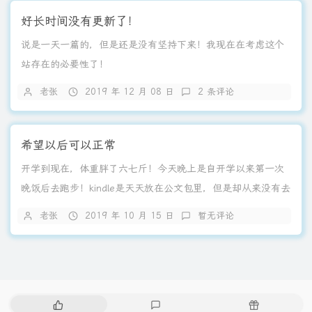
好长时间没有更新了！
说是一天一篇的，但是还是没有坚持下来！我现在在考虑这个
站存在的必要性了！
老张
2019 年 12 月 08 日
2 条评论
希望以后可以正常
开学到现在，体重胖了六七斤！今天晚上是自开学以来第一次
晚饭后去跑步！kindle是天天放在公文包里，但是却从来没有去
看过。我想从今天开始恢复正常！每天晚上晚后快走半小时、
老张
2019 年 10 月 15 日
暂无评论
临睡前看书半小学！希望自己能坚持下去！加油！
热
最
随