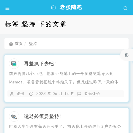
老张随笔
标签 坚持 下的文章
首页
坚持
再坚挺下去吧！
前天折腾几个小把，把张sir随笔上的一千多篇随笔导入到
Memos，准备着就把这个站给关了。但是经过昨天一天的体
验，发现Memos对多文档管理并不方便。如果想看之前写的东
老张
2023 年 06 月 14 日
暂无评论
西只能一点一点的加载，而“归档功能”同样也是。在归档里的文
章也全是堆在一起。另外一方面，手里毕竟还是需要有个com
的域名的，那就姑且把这个站坚持下去吧。已经坚持了三年，
运动必须要坚持！
那再来个三年又何妨呀!
时隔大半年没有每天五公里了，前天晚上开始进行了户外五公