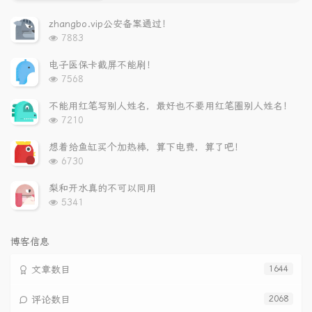
门
新
机
文
评
文
zhangbo.vip公安备案通过！
章
论
章
浏
7883
览
次
电子医保卡截屏不能刷！
数:
浏
7568
览
次
不能用红笔写别人姓名，最好也不要用红笔圈别人姓名！
数:
浏
7210
览
次
想着给鱼缸买个加热棒，算下电费，算了吧！
数:
浏
6730
览
次
梨和开水真的不可以同用
数:
浏
5341
览
次
数:
博客信息
文章数目
1644
评论数目
2068