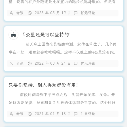
里，说真的在户外跑还是比在室内的跑步机跑舒服的，但是有
一点不好就是晚上七点这样跑的时候路上车多人多。已经坚持
老张
2023 年 05 月 19 日
暂无评论
了两天，第一天时心率太高，权限时间达到了21分钟，昨天跑
的时候手环老是连不到手机，没有测到心率。经过两天，原以
为膝盖要疼的，结果是膝盖上方两前大腿那个地方非常的酸
5公里还是可以坚持的！
疼。这主要还是没有经常锻炼的原...
前天晚上因为全员核酸检测，就住在单位了，几个同
事在一起，难免就会吃吃喝喝。这样不仅晚上的4公里没有跑，
又吃喝那么多。昨天下午早早到家，反正也是没事，就从五点
老张
2022 年 03 月 24 日
暂无评论
开始在跑步机上跑步。不知道怎么回事，第一公里就提示心率
过快，后来调整了呼吸，心...
只要你坚持，别人再劝都没有用！
前段时间每到下午三点之后，头就开始发疼、发晕。开
始以为是发烧，结果测量了几天的体温都是正常的，这个时候
才感觉是不是血压又升高了，上周量了一下果然是这样，95-
老张
2021 年 01 月 18 日
1 条评论
150。为了“保命”，打算这段时间很把酒戒了！ 从上周四
到今天，四晚上的时间，就有...