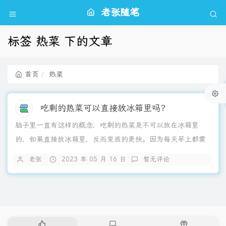
老张随笔
标签 热菜 下的文章
首页
热菜
吃剩的热菜可以直接放冰箱里吗？
脑子里一直有这样的概念，吃剩的热菜是不可以放在冰箱里
的，如果直接放冰箱里，反而变质的更快。因为每天早上都需
要急急忙忙上班，有时吃剩的菜还热乎着呢就只能直接放冰箱
老张
2023 年 05 月 16 日
暂无评论
里，所以今天来度娘下吧！其实热菜是可以直接放在冰箱里
的，只不过热菜会散发热量而增加冰箱的工作负荷，导致电费
增加、冰箱寿命变少等，其实这现冰箱都可以用个七八年，所
以就不需要再考虑到电费、寿命问题了...
热
最
随