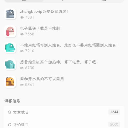
门
新
机
文
评
文
zhangbo.vip公安备案通过！
章
论
章
浏
7881
览
次
电子医保卡截屏不能刷！
数:
浏
7568
览
次
不能用红笔写别人姓名，最好也不要用红笔圈别人姓名！
数:
浏
7210
览
次
想着给鱼缸买个加热棒，算下电费，算了吧！
数:
浏
6730
览
次
梨和开水真的不可以同用
数:
浏
5341
览
次
数:
博客信息
文章数目
1644
评论数目
2068