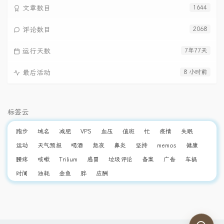
文章数目
1644
评论数目
2068
运行天数
7年77天
最后活动
8 小时前
标签云
跑步
域名
减肥
VPS
血压
值班
忙
疫情
失眠
运动
天气预报
喝酒
熬夜
鼻炎
坚持
memos
健康
腰疼
咳嗽
Trilium
感冒
垃圾评论
备案
广告
车祸
时间
油耗
金鱼
胖
应酬