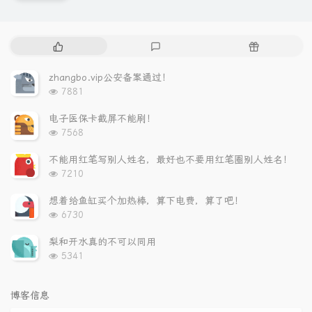
热
最
随
门
新
机
文
评
文
zhangbo.vip公安备案通过！
章
论
章
浏
7881
览
次
电子医保卡截屏不能刷！
数:
浏
7568
览
次
不能用红笔写别人姓名，最好也不要用红笔圈别人姓名！
数:
浏
7210
览
次
想着给鱼缸买个加热棒，算下电费，算了吧！
数:
浏
6730
览
次
梨和开水真的不可以同用
数:
浏
5341
览
次
数:
博客信息